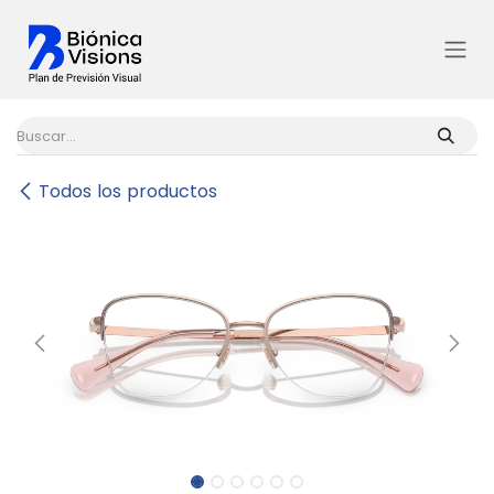
Ir al contenido
Todos los productos