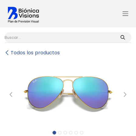
Ir al contenido
Todos los productos