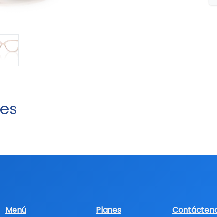
tes
Menú
Planes
Contácten