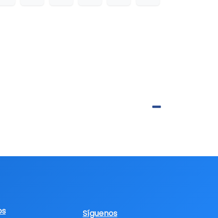
os
Síguenos​