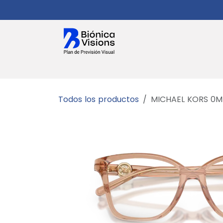
Ir al contenido
Salud Visual
Planes
Citas
Gaf
Todos los productos
MICHAEL KORS 0M