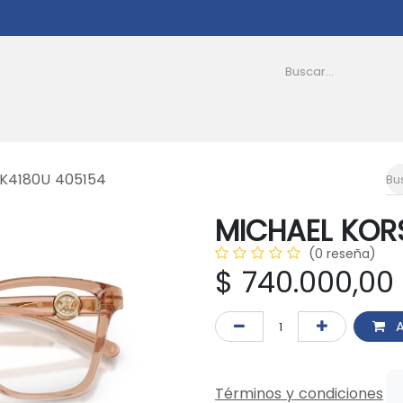
as
Afiliados
PQRS
Transparencia
Nosotro
K4180U 405154
MICHAEL KOR
(0 reseña)
$
740.000,00
A
Términos y condiciones