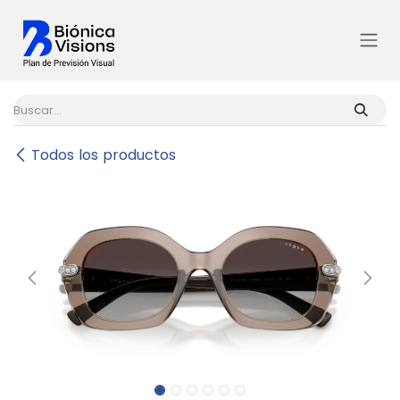
Ir al contenido
Todos los productos