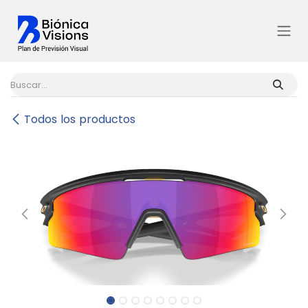
Ir al contenido
Todos los productos