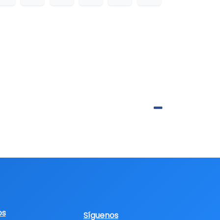
os
Síguenos​