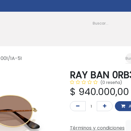
as
Afiliados
PQRS
Transparencia
Nosotro
001/1A-51
RAY BAN 0RB3
(0 reseña)
$
940.000,00
A
Términos y condiciones