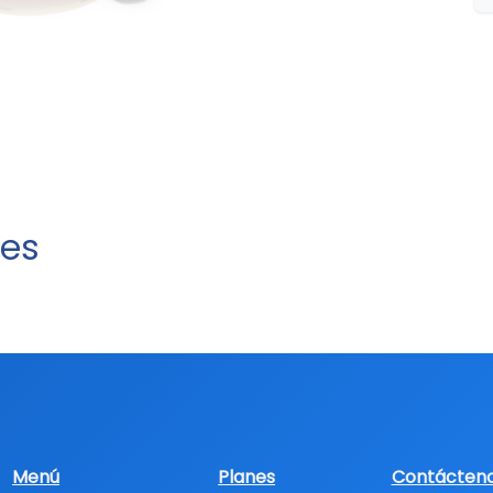
tes
Menú
Planes
Contácten