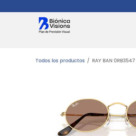
Ir al contenido
Salud Visual
Planes
Citas
Gaf
Todos los productos
RAY BAN 0RB3547 