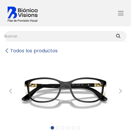
Ir al contenido
Todos los productos