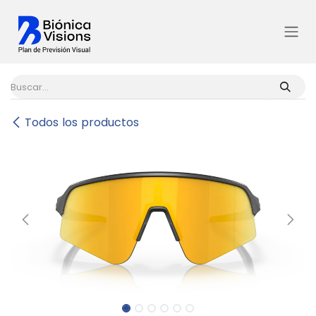
Ir al contenido
Todos los productos