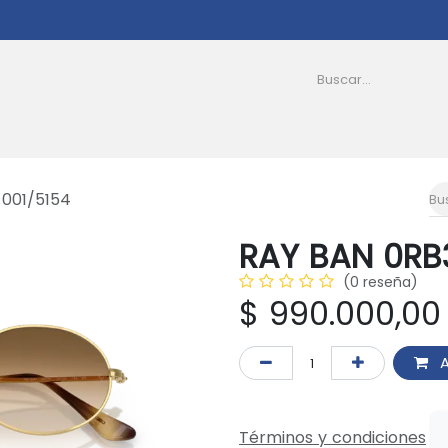
as
Afiliados
PQRS
Transparencia
Nosotro
001/5154
RAY BAN 0RB
(0 reseña)
$
990.000,00
A
Términos y condiciones