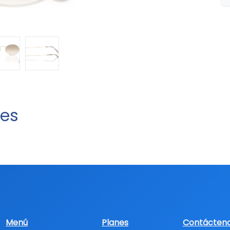
tes
Menú
Planes
Contácten