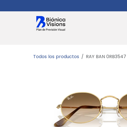
Ir al contenido
Salud Visual
Planes
Citas
Gaf
Todos los productos
RAY BAN 0RB3547 