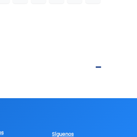
os
Síguenos​