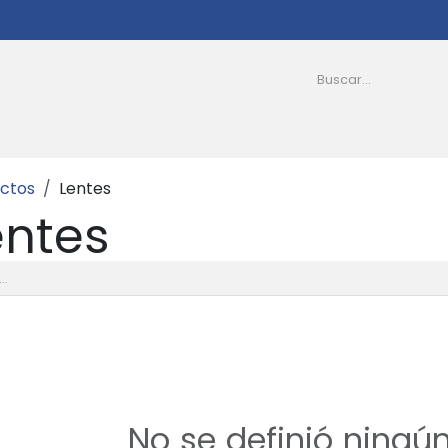
as
Afiliados
PQRS
Transparencia
Nosotro
ctos
Lentes
entes
No se definió ningú