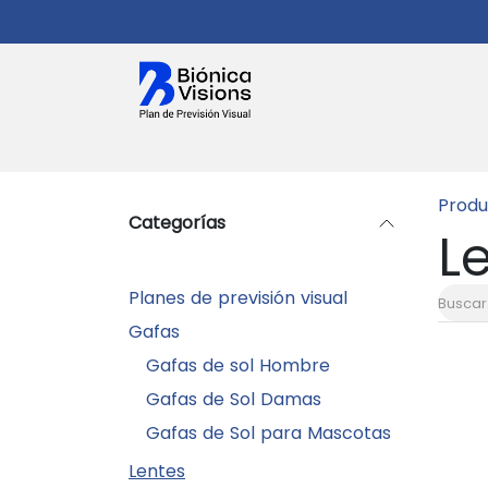
Ir al contenido
Salud Visual
Planes
Citas
Gaf
Produ
Categorías
L
Planes de previsión visual
Gafas
Gafas de sol Hombre
Gafas de Sol Damas
Gafas de Sol para Mascotas
Lentes